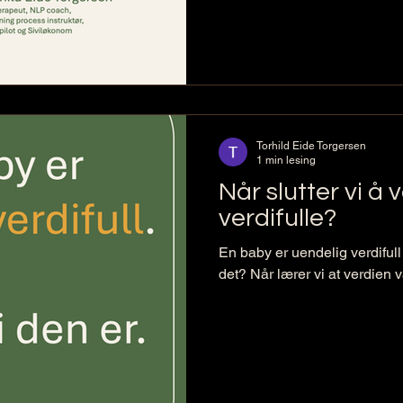
Torhild Eide Torgersen
1 min lesing
Når slutter vi å
verdifulle?
En baby er uendelig verdifull
det? Når lærer vi at verdien