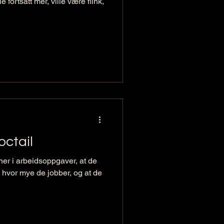
e fortsatt mer, ville være flink,
octail
kner i arbeidsoppgaver, at de
hvor mye de jobber, og at de