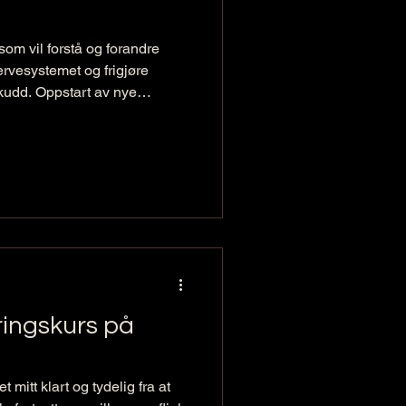
om vil forstå og forandre
ervesystemet og frigjøre
skudd. Oppstart av nye
er 2025.
ringskurs på
 mitt klart og tydelig fra at