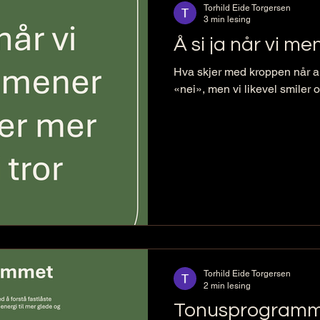
Torhild Eide Torgersen
3 min lesing
Å si ja når vi me
Hva skjer med kroppen når alt 
«nei», men vi likevel smiler o
Torhild Eide Torgersen
2 min lesing
Tonusprogramme