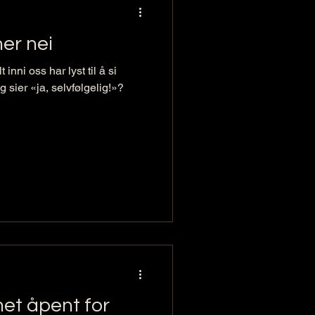
ner nei
inni oss har lyst til å si
g sier «ja, selvfølgelig!»?
t åpent for