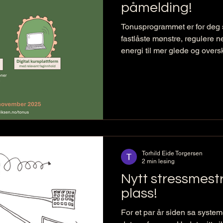
påmelding!
Tonusprogrammet er for deg s
fastlåste mønstre, regulere n
energi til mer glede og over
grupper i oktober og novemb
Torhild Eide Torgersen
2 min lesing
Nytt stressmest
plass!
For et par år siden sa systemet