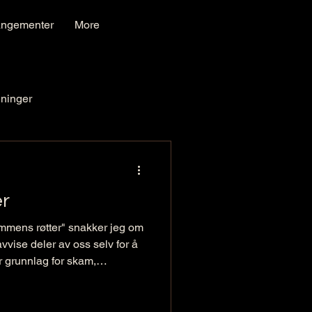
angementer
More
ninger
r
kammens røtter" snakker jeg om
vvise deler av oss selv for å
r grunnlag for skam,
ngt inn i voksenlivet.