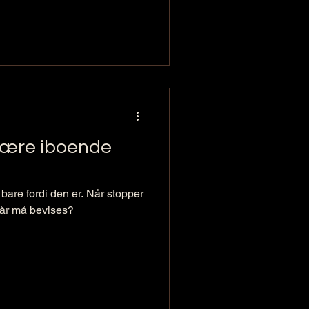
 være iboende
 bare fordi den er. Når stopper
 vår må bevises?