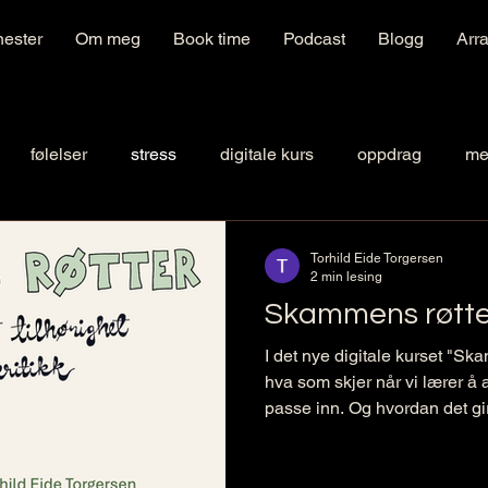
nester
Om meg
Book time
Podcast
Blogg
Arr
følelser
stress
digitale kurs
oppdrag
me
ementer
autentisitet
Torhild Eide Torgersen
2 min lesing
Skammens røtte
I det nye digitale kurset "S
hva som skjer når vi lærer å a
passe inn. Og hvordan det gi
selvkritikk, sorg og smerter la