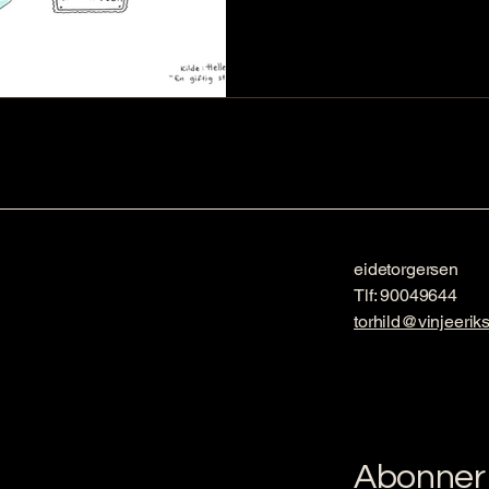
eidetorgersen
Tlf: 90049644
torhild@vinjeerik
Abonner