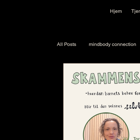
Hjem
Tje
All Posts
mindbody connection
kurs og workshops
arrang