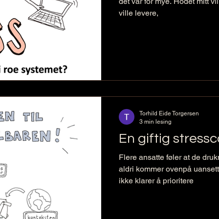
det var for mye. Hodet mitt vill
ville levere,
Torhild Eide Torgersen
3 min lesing
En giftig stressc
Flere ansatte føler at de dru
aldri kommer ovenpå uansett 
ikke klarer å prioritere