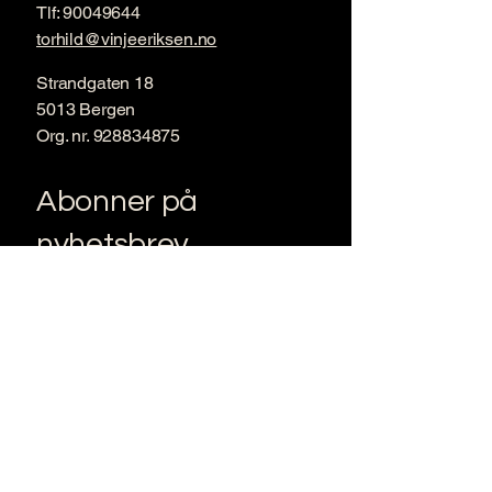
Tlf:
90049644
torhild@vinjeeriksen.no
Strandgaten 18
5013 Bergen
Org. nr.
928834875
Abonner på
nyhetsbrev
Skriv inn din e-post