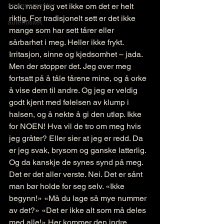
arrangementer
bok, men jeg vet ikke om det er helt 
riktig. For tradisjonelt sett er det ikke 
autentisitet
mange som har sett tårer eller 
sårbarhet i meg. Heller ikke frykt. 
Irritasjon, sinne og kjedsomhet – jada. 
Men der stopper det. Jeg øver meg 
fortsatt på å tåle tårene mine, og å orke 
å vise dem til andre. Og jeg er veldig 
godt kjent med følelsen av klump i 
halsen, og å nekte å gi den utløp. Ikke 
for NOEN! Hva vil de tro om meg hvis 
jeg gråter? Eller sier at jeg er redd. Da 
er jeg svak, brysom og ganske latterlig. 
Og da kanskje de synes synd på meg. 
Det er det aller verste. Nei. Det er sånt 
man bør holde for seg selv. «Ikke 
begynn!» «Må du lage så mye nummer 
av det?» «Det er ikke alt som må deles 
med alle!» Her kommer den indre 