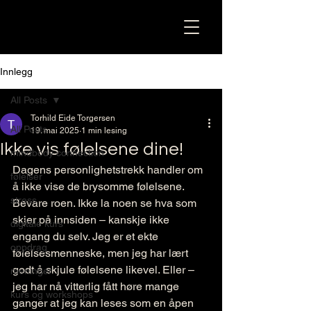
Innlegg
All Posts
Torhild Eide Torgersen
All Posts
19. mai 2025
1 min lesing
Ikke vis følelsene dine!
mindbody connection
Dagens personlighetstrekk handler om 
følelser
å ikke vise de brysomme følelsene. 
stress
Bevare roen. Ikke la noen se hva som 
skjer på innsiden – kanskje ikke 
digitale kurs
engang du selv. Jeg er et ekte 
oppdrag
følelsesmenneske, men jeg har lært 
godt å skjule følelsene likevel. Eller – 
meninger
jeg har nå vitterlig fått høre mange 
kurs og workshops
ganger at jeg kan leses som en åpen 