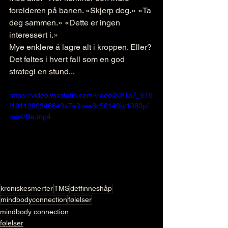
forelderen på banen. «Skjerp deg.» «Ta 
deg sammen.» «Dette er ingen 
interessert i.»
Mye enklere å lagre alt i kroppen. Eller? 
Det føltes i hvert fall som en god 
strategi en stund...  
https://video.wixstatic.com/video/53f1a7_616
f1611282348849a7e2cee8c58143b/1080p/
mp4/file.mp4
kroniskesmerter
TMS
detfinneshåp
mindbodyconnection
følelser
mindbody connection
følelser